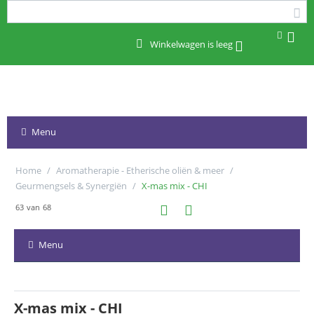
Winkelwagen is leeg
Menu
Home
/
Aromatherapie - Etherische oliën & meer
/
Geurmengsels & Synergiën
/
X-mas mix - CHI
63
van
68
Menu
X-mas mix - CHI